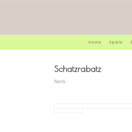
Home
Spiele
Schatzrabatz
Noris