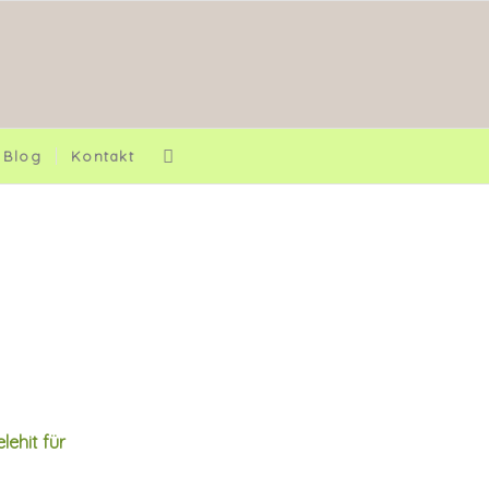
Blog
Kontakt
lehit für