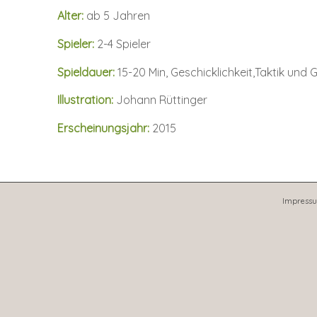
Alter:
ab 5 Jahren
Spieler:
2-4 Spieler
Spieldauer:
15-20 Min, Geschicklichkeit,Taktik und 
Illustration:
Johann Rüttinger
Erscheinungsjahr:
2015
Impress